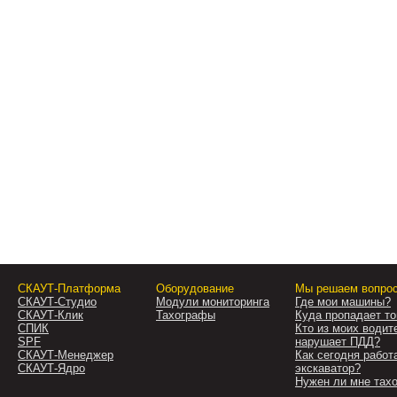
СКАУТ-Платформа
Оборудование
Мы решаем вопро
СКАУТ-Студио
Модули мониторинга
Где мои машины?
СКАУТ-Клик
Тахографы
Куда пропадает т
СПИК
Кто из моих водит
SPF
нарушает ПДД?
СКАУТ-Менеджер
Как сегодня работ
СКАУТ-Ядро
экскаватор?
Нужен ли мне тах