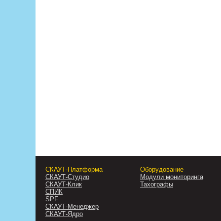
СКАУТ-Платформа
Оборудование
СКАУТ-Студио
Модули мониторинга
СКАУТ-Клик
Тахографы
СПИК
SPF
СКАУТ-Менеджер
СКАУТ-Ядро